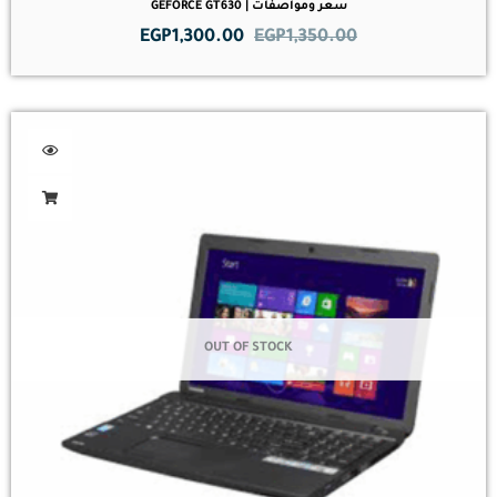
سعر ومواصفات | GEFORCE GT630
EGP
1,300.00
EGP
1,350.00
OUT OF STOCK