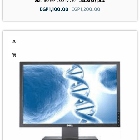
سعر ومواصفات | AMD Radeon C552 R7 250
EGP
1,100.00
EGP
1,200.00