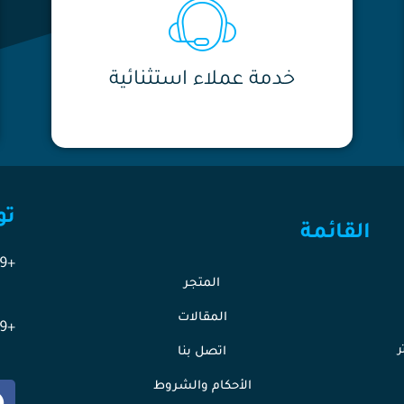
خدمة عملاء استثنائية
تو
القائمة
+201118461689
المتجر
المقالات
+201118461689
ر
اتصل بنا
الأحكام والشروط