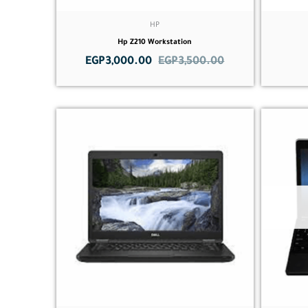
HP
Hp Z210 Workstation
EGP
3,000.00
EGP
3,500.00