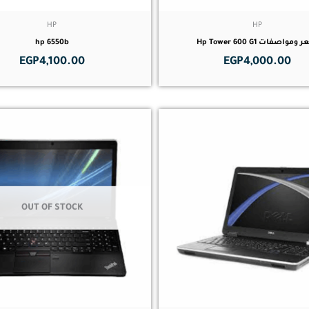
HP
HP
مواصفات Hp Tower 600 G1
hp 6550b
EGP
4,100.00
EGP
4,000.00
OUT OF STOCK