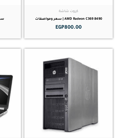
كروت شاشة
AMD Radeon C369 8490 | سعر ومواصفات
سعر و
EGP
800.00