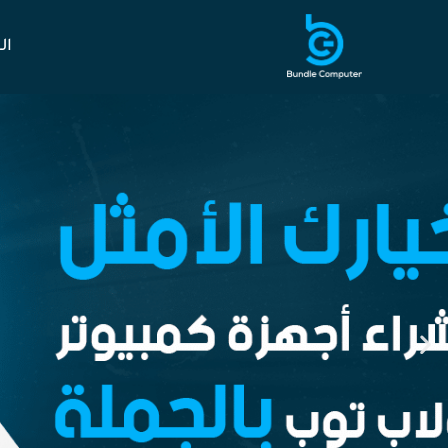
خطي
لى
ال
لمحتوى