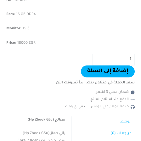
Hd:
512 M.2.
Ram:
16 GB DDR4.
Monitor:
15.6.
Price:
18000 EGP.
إضافة إلى السلة
سعر الجملة في متناول يدك، ابدأ تسوقك الآن
ضمان محلي 3 اشهر
الدفع عند استلام المنتج
خدمة عملاء علي الواتس اب في اي وقت
معالج (Hp Zbook G5u)
الوصف
يأتي جهاز (Hp Zbook G5u)
مراجعات (0)
بمعالج من نوع (Core I7 8gen