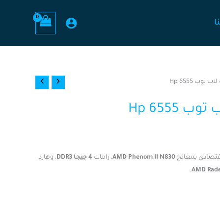
ا
وب Hp 6555
Hp 6555
قتصادي بمعالج
AMD Phenom II N830
، رامات
4 جيجا DDR3
، وهارد
.
AMD Rad