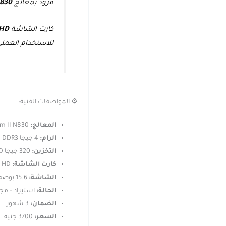
مزود بمعالج
N830
كارت الشاشة
 HD
للاستخدام العملي
⚙️ المواصفات الفنية:
المعالج:
AMD Phenom II N830
الرام:
4 جيجا DDR3
التخزين:
320 جيجا HDD
كارت الشاشة:
AMD Radeon HD
الشاشة:
15.6 بوصة
الحالة:
استيراد – مجد
الضمان:
3 شهور
السعر:
3700 جنيه