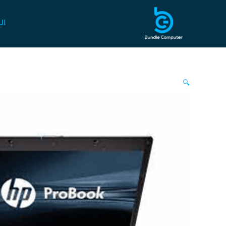
خطي
لى
ال
لمحتوى
🔍