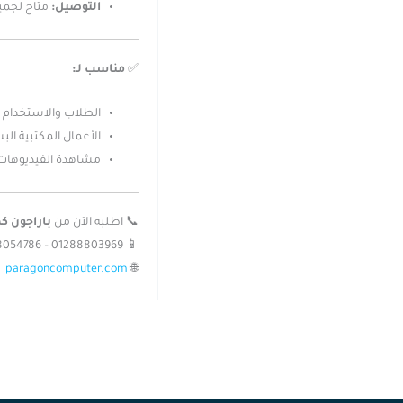
التوصيل:
متاح لجمي
✅
مناسب لـ:
الطلاب والاستخدام ا
الأعمال المكتبية ال
مشاهدة الفيديوهات 
📞 اطلبه الآن من
باراجون كم
📱 01288803969 – 01008054786
paragoncomputer.com
🌐