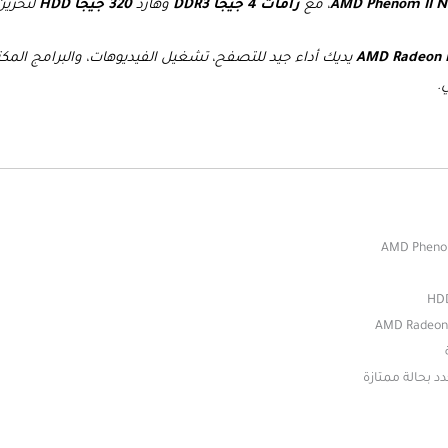
AMD Phenom II 
، مع
رامات 4 جيجا DDR3
وهارد
320 جيجا HDD
لتخزين
AMD Radeon
يديك أداء جيد للتصفح، تشغيل الفيديوهات، والبرامج الم
.
د بحالة ممتازة