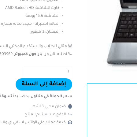
التخزين: 320 جيجا HDD
كارت الشاشة: AMD Radeon HD
الشاشة: 15.6 بوصة
الحالة: استيراد – مجدد بحالة ممتازة
الضمان: 3 شهور
💻 مثالي للطلاب والاستخدام المكتبي البس
📞 اطلبه الآن من
باراجون كمبيوتر
: 01288803969 – 01008054786
إضافة إلى السلة
سعر الجملة في متناول يدك، ابدأ تسوقك
ضمان محلي 3 اشهر
الدفع عند استلام المنتج
خدمة عملاء علي الواتس اب في اي وقت