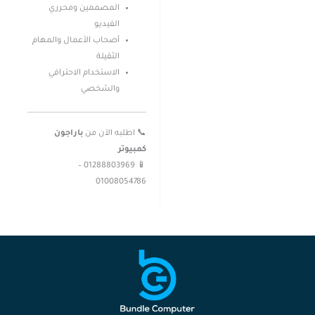
المصممين ومحرري
الفيديو
أصحاب الأعمال والمهام
الثقيلة
الاستخدام الاحترافي
والشخصي
📞 اطلبه الآن من
باراجون
كمبيوتر
📱 01288803969 –
01008054786