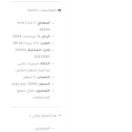
💼 المواصفات الكاملة:
المعالج:
Intel Core i7
8850H
الرام:
16 جيجابايت DDR4
الهارد:
512 جيجا SSD M.2
كارت الشاشة:
NVIDIA
2GB DDR5
الحالة:
استيراد خارجي –
تم اختبار الجهاز بالكامل
الضمان:
3 شهور
السعر:
16000 جنيه فقط
التوصيل:
متاح لجميع
المحافظات
📌 هذا الجهاز مثالي لـ:
المبرمجين