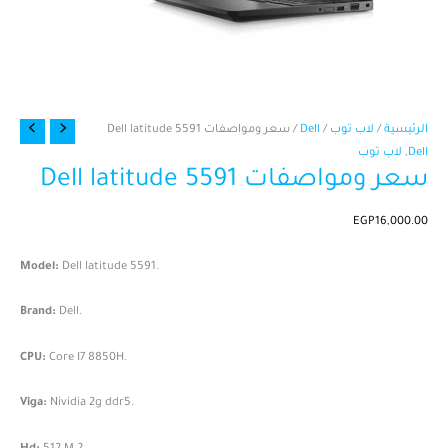
كمية
الرئيسية
/
لاب توب
/
Dell
/ سعر ومواصفات Dell latitude 5591
سعر
Dell
,
لاب توب
سعر ومواصفات Dell latitude 5591
ومواصفات
Dell
latitude
EGP
16,000.00
5591
Model:
Dell latitude 5591.
Brand:
Dell.
CPU:
Core I7 8850H.
Viga:
Nividia 2g ddr5.