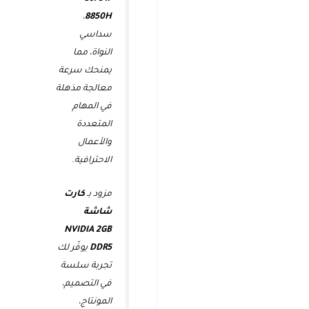
،
8850H
سداسي
النواة، مما
يمنحك سرعة
معالجة مذهلة
في المهام
المتعددة
والأعمال
الاحترافية.
مزود بـ
كارت
شاشة
NVIDIA 2GB
DDR5
يوفّر لك
تجربة سلسة
في التصميم،
المونتاج،