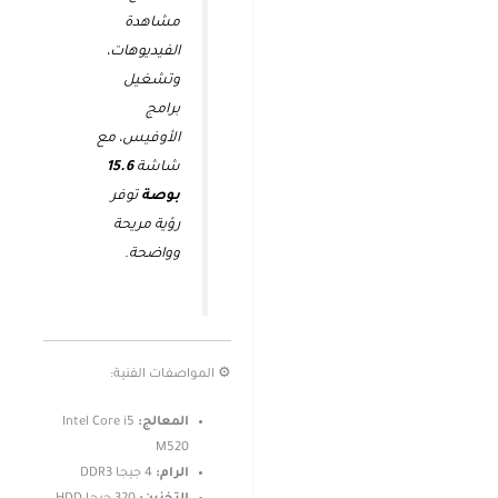
مشاهدة
الفيديوهات،
وتشغيل
برامج
الأوفيس، مع
شاشة
15.6
بوصة
توفر
رؤية مريحة
وواضحة.
⚙️ المواصفات الفنية:
المعالج:
Intel Core i5
M520
الرام:
4 جيجا DDR3