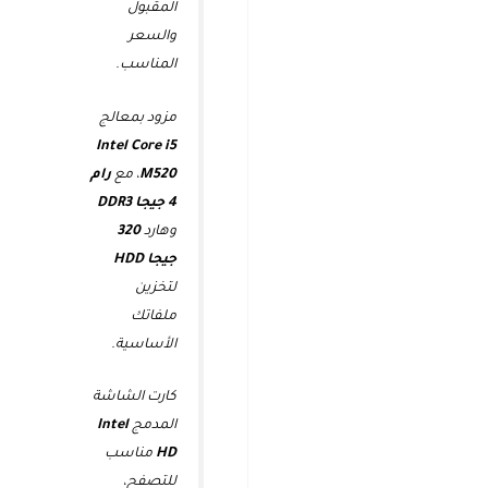
المقبول
والسعر
المناسب.
مزود بمعالج
Intel Core i5
M520
، مع
رام
4 جيجا DDR3
وهارد
320
جيجا HDD
لتخزين
ملفاتك
الأساسية.
كارت الشاشة
المدمج
Intel
HD
مناسب
للتصفح،