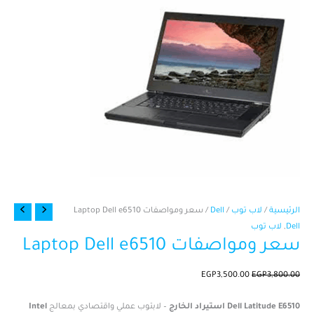
كمية
السعر
السعر
الرئيسية
/
لاب توب
/
Dell
/ سعر ومواصفات Laptop Dell e6510
سعر
الأصلي
الحالي
Dell
,
لاب توب
سعر ومواصفات Laptop Dell e6510
ومواصفات
هو:
هو:
EGP3,500.00.
EGP3,800.00.
Laptop
Dell
EGP
3,500.00
EGP
3,800.00
e6510
Dell Latitude E6510 استيراد الخارج
– لابتوب عملي واقتصادي بمعالج
Intel