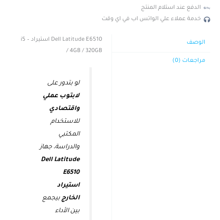
الدفع عند استلام المنتج
خدمة عملاء علي الواتس اب في اي وقت
Dell Latitude E6510 استيراد – i5
الوصف
/ 4GB / 320GB
مراجعات (0)
لو بتدور على
لابتوب عملي
واقتصادي
للاستخدام
المكتبي
والدراسة، جهاز
Dell Latitude
E6510
استيراد
الخارج
بيجمع
بين الأداء