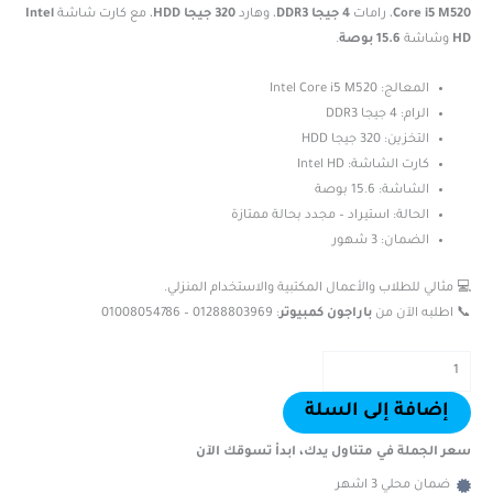
Core i5 M520
، رامات
4 جيجا DDR3
، وهارد
320 جيجا HDD
، مع كارت شاشة
Intel
HD
وشاشة
15.6 بوصة
.
المعالج: Intel Core i5 M520
الرام: 4 جيجا DDR3
التخزين: 320 جيجا HDD
كارت الشاشة: Intel HD
الشاشة: 15.6 بوصة
الحالة: استيراد – مجدد بحالة ممتازة
الضمان: 3 شهور
💻 مثالي للطلاب والأعمال المكتبية والاستخدام المنزلي.
📞 اطلبه الآن من
باراجون كمبيوتر
: 01288803969 – 01008054786
إضافة إلى السلة
سعر الجملة في متناول يدك، ابدأ تسوقك الآن
ضمان محلي 3 اشهر