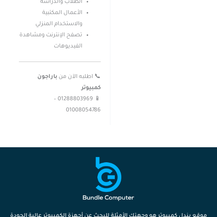
الطلاب والدراسة
الأعمال المكتبية
والاستخدام المنزلي
تصفح الإنترنت ومشاهدة
الفيديوهات
📞 اطلبه الآن من
باراجون
كمبيوتر
📱 01288803969 –
01008054786
موقع بندل كمبيوتر هو وجهتك الأمثلة للبحث عن أجهزة الكمبيوتر عالية الجودة