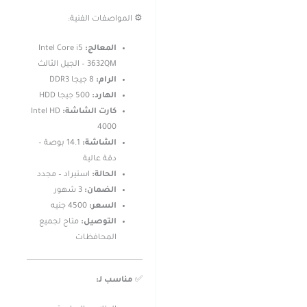
⚙️ المواصفات الفنية:
المعالج:
Intel Core i5
3632QM – الجيل الثالث
الرام:
8 جيجا DDR3
الهارد:
500 جيجا HDD
كارت الشاشة:
Intel HD
4000
الشاشة:
14.1 بوصة –
دقة عالية
الحالة:
استيراد – مجدد
الضمان:
3 شهور
السعر:
4500 جنيه
التوصيل:
متاح لجميع
المحافظات
✅
مناسب لـ: