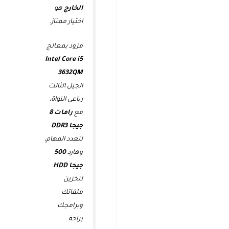
الخارج
هو
اختيار ممتاز.
مزود بمعالج
Intel Core i5
3632QM
الجيل الثالث
رباعي النواة،
مع
رامات 8
جيجا DDR3
لتعدد المهام،
وهارد
500
جيجا HDD
لتخزين
ملفاتك
وبرامجك
براحة.