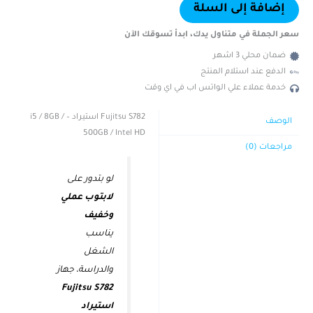
إضافة إلى السلة
سعر الجملة في متناول يدك، ابدأ تسوقك الآن
ضمان محلي 3 اشهر
الدفع عند استلام المنتج
خدمة عملاء علي الواتس اب في اي وقت
Fujitsu S782 استيراد – i5 / 8GB /
الوصف
500GB / Intel HD
مراجعات (0)
لو بتدور على
لابتوب عملي
وخفيف
يناسب
الشغل
والدراسة، جهاز
Fujitsu S782
استيراد