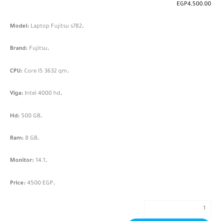
EGP
4,500.00
Laptop Fujitsu s782
.Model:
Fujitsu
.Brand:
Core I5 3632 qm
.CPU:
Intel 4000 hd
.Viga:
500 GB
.Hd:
8 GB
.Ram:
14.1
.Monitor:
4500 EGP
.Price: