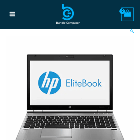
خطي
Main
لى
Menu
لمحتوى
🔍