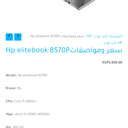
كمية
الرئيسية
/
لاب توب
/
HP
/ سعر ومواصفاتHp elitebook 8570P
سعر
HP
,
لاب توب
سعر ومواصفاتHp elitebook 8570P
ومواصفاتHp
elitebook
8570P
EGP
5,600.00
Model:
Hp elitebook 8570P.
Brand:
Hp.
CPU:
Core I5 3350m.
Viga:
Amd 1G DDR5 HD7600.
Hd:
500 GB.