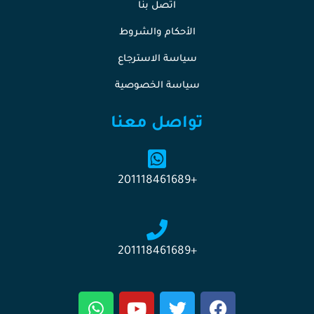
اتصل بنا
الأحكام والشروط
سياسة الاسترجاع
سياسة الخصوصية
تواصل معنا
+201118461689
+201118461689
W
Y
T
F