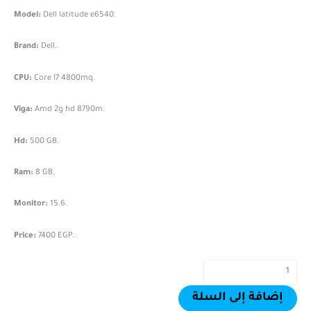
Model:
Dell latitude e6540.
Brand:
Dell.
CPU:
Core I7 4800mq.
Viga:
Amd 2g hd 8790m.
Hd:
500 GB.
Ram:
8 GB.
Monitor:
15.6.
Price:
7400 EGP.
إضافة إلى السلة