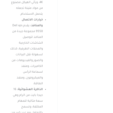
4K، ويأتي الهيكل مصنوع
من مواد متينة تجعله
يتحمل الاستخدام.
خيارات الاتصال
والمنافذ:
يقدم Dell xps
9550 مجموعة جيدة من
المنافذ لتوصيل
الشاشات الخارجية
والمحقات الطرفية، كذلك
لسهولة نقل البيانات
والصور والفيديوهات من
الكاميرات، ومنفذ
لسماعة الرأس
والميكروفون، ومنفذ
الطاقة.
الذاكرة العشوائية:
16
جيجا بايت من الرام وهي
سعة مثالية للمهام
المكثفة، وتسمح
بالتعامل مع عدد كبير من