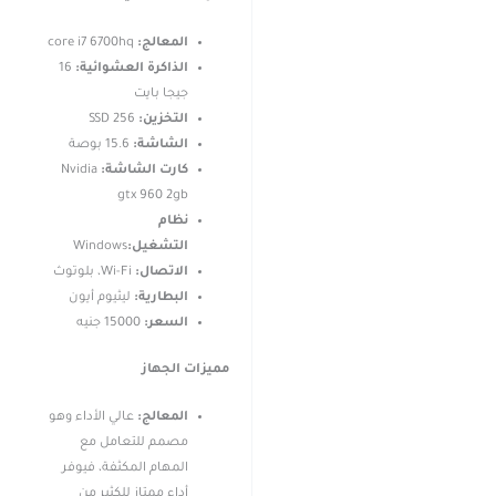
المعالج:
core i7 6700hq
الذاكرة العشوائية:
16
جيجا بايت
التخزين:
256 SSD
الشاشة
:
15.6 بوصة
كارت الشاشة:
Nvidia
gtx 960 2gb
نظام
التشغيل:
Windows
الاتصال
:
Wi-Fi، بلوتوث
البطارية:
ليثيوم أيون
السعر:
15000 جنيه
مميزات الجهاز
المعالج:
عالي الأداء وهو
مصمم للتعامل مع
المهام المكثفة، فيوفر
أداء ممتاز للكثير من