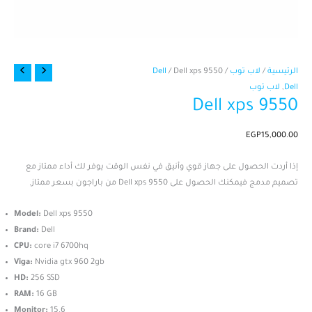
كمية
الرئيسية
/
لاب توب
/
/ Dell xps 9550
Dell
Dell
Dell
,
لاب توب
Dell xps 9550
xps
9550
EGP
15,000.00
إذا أردت الحصول على جهاز قوي وأنيق في نفس الوقت يوفر لك أداء ممتاز مع
تصميم مدمج فيمكنك الحصول على Dell xps 9550 من باراجون بسعر ممتاز.
Model:
Dell xps 9550
Brand:
Dell
CPU:
core i7 6700hq
Viga:
Nvidia gtx 960 2gb
HD:
256 SSD
RAM:
16 GB
Monitor:
15.6