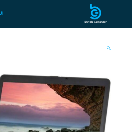
خطي
لى
ال
لمحتوى
🔍