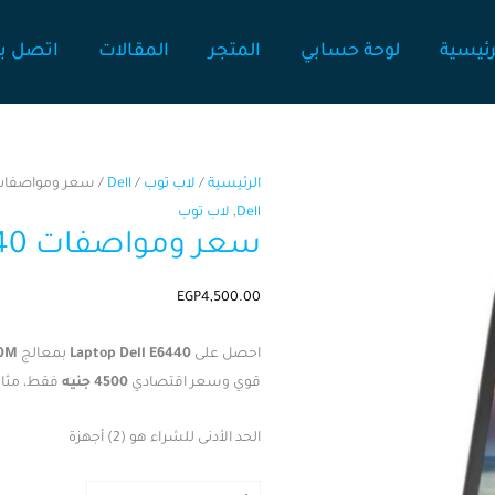
رئيسية
لوحة حسابي
المتجر
المقالات
اتصل بن
كمية
الرئيسية
/
لاب توب
/
Dell
/ سعر ومواصفات top Dell e6440
سعر
Dell
,
لاب توب
سعر ومواصفات Laptop Dell e6440
ومواصفات
Laptop
EGP
4,500.00
Dell
e6440
احصل على
Laptop Dell E6440
بمعالج
10M
قوي وسعر اقتصادي
4500 جنيه
فقط، مثال
الحد الأدنى للشراء هو (2) أجهزة