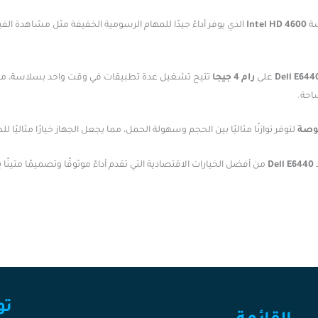
شة
Intel HD 4600
الذي يوفر أداءً جيدًا للمهام الرسومية الخفيفة مثل مشاهدة الف
Dell E644
على
رام 4 جيجا
تتيح تشغيل عدة تطبيقات في وقت واحد بسلاسة، م
احة.
لتوفر توازنًا مثاليًا بين الحجم وسهولة الحمل، مما يجعل الجهاز خيارًا مثالي
د
Dell E6440
من أفضل الخيارات الاقتصادية التي تقدم أداءً موثوقًا وتصميمًا متينًا يجسد تجربة Dell المميزة ف
تو