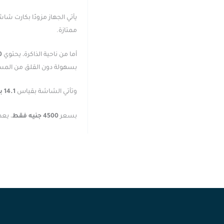
يأتي الجهاز مزودًا بكارت شا
ممتازة.
أما من ناحية الذاكرة، يحتوي
0
بسهولة دون القلق من المس
وتأتي الشاشة بقياس
14.1 بوصة
بسعر
4500 جنيه فقط
، يع