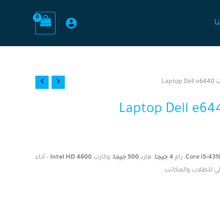
ا
Lap
Core i5-43
، رام
4 جيجا
، هارد
500 جيجا
، وكارت
Intel HD 4600
– أداء
ي للطلاب والمكاتب.